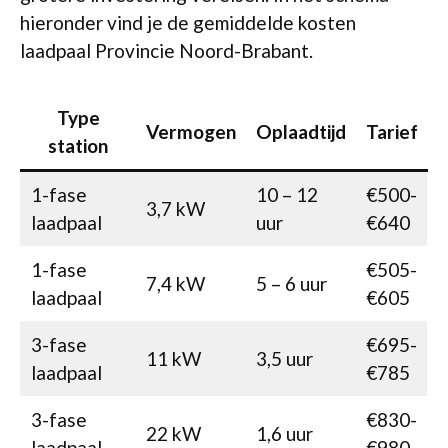
hieronder vind je de gemiddelde kosten
laadpaal Provincie Noord-Brabant.
Type
Vermogen
Oplaadtijd
Tarief
station
1-fase
10 – 12
€500-
3,7 kW
laadpaal
uur
€640
1-fase
€505-
7,4 kW
5 – 6 uur
laadpaal
€605
3-fase
€695-
11 kW
3,5 uur
laadpaal
€785
3-fase
€830-
22 kW
1,6 uur
laadpaal
€980