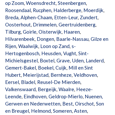
op Zoom
,
Woensdrecht
,
Steenbergen
,
Roosendaal
,
Rucphen
,
Halderberge
,
Moerdijk
,
Breda
,
Alphen-Chaam
,
Etten-Leur
,
Zundert
,
Oosterhout
,
Drimmelen
,
Geertruidenberg
,
Tilburg
,
Goirle
,
Oisterwijk
,
Haaren
,
Hilvarenbeek
,
Dongen
,
Baarle-Nassau
,
Gilze en
Rijen
,
Waalwijk
,
Loon op Zand
,
s-
Hertogenbosch
,
Heusden
,
Vught
,
Sint-
Michielsgestel
,
Boxtel
,
Grave
,
Uden
,
Landerd
,
Gemert-Bakel
,
Boekel
,
Cuijk
,
Mill en Sint
Hubert
,
Meierijstad
,
Bernheze
,
Veldhoven
,
Eersel
,
Bladel
,
Reusel-De Mierden
,
Valkenswaard
,
Bergeijk
,
Waalre
,
Heeze-
Leende
,
Eindhoven
,
Geldrop-Mierlo
,
Nuenen,
Gerwen en Nederwetten
,
Best
,
Oirschot
,
Son
en Breugel
,
Helmond
,
Someren
,
Asten
,