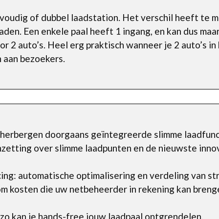
lvoudig of dubbel laadstation. Het verschil heeft te 
aden. Een enkele paal heeft 1 ingang, en kan dus maar
r 2 auto’s. Heel erg praktisch wanneer je 2 auto’s in
n aan bezoekers.
erbergen doorgaans geïntegreerde slimme laadfunct
nzetting over slimme laadpunten en de nieuwste inno
ng: automatische optimalisering en verdeling van st
m kosten die uw netbeheerder in rekening kan brenge
zo kan je hands-free jouw laadpaal ontgrendelen.