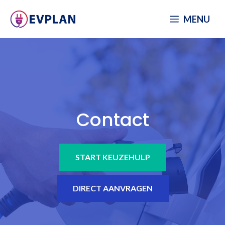
Spring
MENU
naar
inhoud
Contact
START KEUZEHULP
DIRECT AANVRAGEN