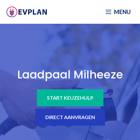
Spring
MENU
naar
inhoud
Laadpaal Milheeze
START KEUZEHULP
DIRECT AANVRAGEN