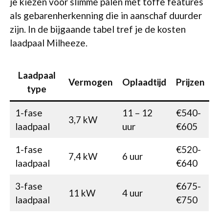
je kiezen voor slimme palen met toffe features
als gebarenherkenning die in aanschaf duurder
zijn. In de bijgaande tabel tref je de kosten
laadpaal Milheeze.
Laadpaal
Vermogen
Oplaadtijd
Prijzen
type
1-fase
11 – 12
€540-
3,7 kW
laadpaal
uur
€605
1-fase
€520-
7,4 kW
6 uur
laadpaal
€640
3-fase
€675-
11 kW
4 uur
laadpaal
€750