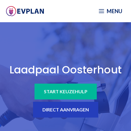
Spring
MENU
naar
inhoud
Laadpaal Oosterhout
START KEUZEHULP
DIRECT AANVRAGEN