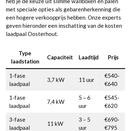
heb je de keuze uit slimme wallboxen en palen
met speciale opties als gebarenherkenning die
een hogere verkoopprijs hebben. Onze experts
geven hieronder een inschatting van de kosten
laadpaal Oosterhout.
Type
Capaciteit
Laadtijd
Prijs
laadstation
1-fase
€540-
3,7 kW
11 uur
laadpaal
€640
1-fase
5 – 6
€545-
7,4 kW
laadpaal
uur
€620
3-fase
3 – 5
€690-
11 kW
laadpaal
uur
€795