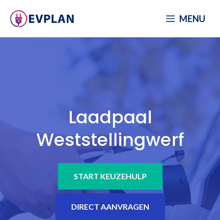
Spring
MENU
naar
inhoud
Laadpaal
Weststellingwerf
START KEUZEHULP
DIRECT AANVRAGEN