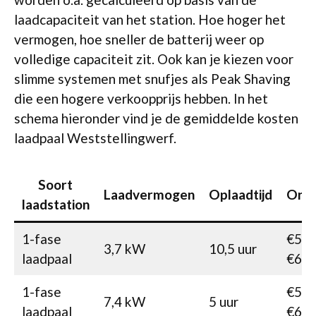
laadcapaciteit van het station. Hoe hoger het
vermogen, hoe sneller de batterij weer op
volledige capaciteit zit. Ook kan je kiezen voor
slimme systemen met snufjes als Peak Shaving
die een hogere verkoopprijs hebben. In het
schema hieronder vind je de gemiddelde kosten
laadpaal Weststellingwerf.
Soort
Laadvermogen
Oplaadtijd
Onko
laadstation
1-fase
€525
3,7 kW
10,5 uur
laadpaal
€62
1-fase
€525
7,4 kW
5 uur
laadpaal
€60