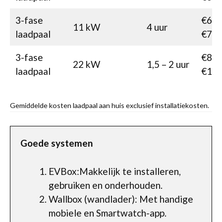
3-fase
€690
11 kW
4 uur
laadpaal
€75
3-fase
€875
22 kW
1,5 – 2 uur
laadpaal
€10
Gemiddelde kosten laadpaal aan huis exclusief installatiekosten.
Goede systemen
EVBox:Makkelijk te installeren,
gebruiken en onderhouden.
Wallbox (wandlader): Met handige
mobiele en Smartwatch-app.