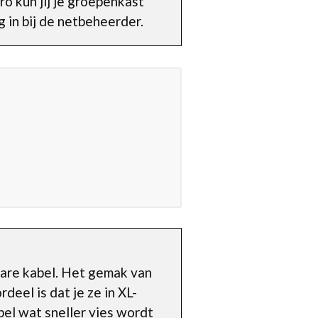
o kun jij je groepenkast
 in bij de netbeheerder.
bare kabel. Het gemak van
deel is dat je ze in XL-
bel wat sneller vies wordt