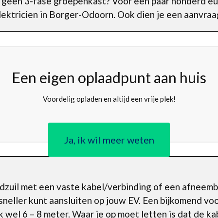
 geen 3-fase groepenkast? Voor een paar honderd eur
ektricien in Borger-Odoorn. Ook dien je een aanvraag
Een eigen oplaadpunt aan huis
Voordelig opladen en altijd een vrije plek!
Ja, ik wil meer weten
aadzuil met een vaste kabel/verbinding of een afneem
 sneller kunt aansluiten op jouw EV. Een bijkomend voor
k wel 6 – 8 meter. Waar je op moet letten is dat de ka