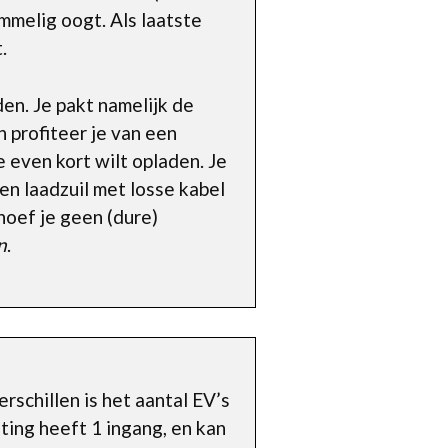
ommelig oogt. Als laatste
.
den. Je pakt namelijk de
n profiteer je van een
e even kort wilt opladen. Je
Een laadzuil met losse kabel
hoef je geen (dure)
n
.
rschillen is het aantal EV’s
ing heeft 1 ingang, en kan