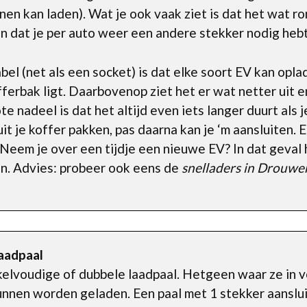
innen kan laden). Wat je ook vaak ziet is dat het wat r
dat je per auto weer een andere stekker nodig hebt
el (net als een socket) is dat elke soort EV kan opla
fferbak ligt. Daarbovenop ziet het er wat netter uit e
e nadeel is dat het altijd even iets langer duurt als j
t je koffer pakken, pas daarna kan je ‘m aansluiten. 
eem je over een tijdje een nieuwe EV? In dat geval 
n. Advies: probeer ook eens de
snelladers in Drouwe
laadpaal
kelvoudige of dubbele laadpaal. Hetgeen waar ze in ve
nnen worden geladen. Een paal met 1 stekker aansluit