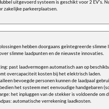
dubbel uitgevoerd systeem is geschikt voor 2 EV’s. Nut
or zakelijke parkeerplaatsen.
lossingen hebben doorgaans geïntegreerde slimme l
o over slimme laadpunten en de nieuwste innovaties.
ing: past laadvermogen automatisch aan op beschikb
t overcapaciteit kosten bij het elektrisch laden.
 alleen bevoegde personen kunnen de laadpaal gebrui
bedien het systeem met eenvoudige handgebaren (so
rge: het inpluggen van de stekker is voldoende om de
pas: automatische verrekening laadkosten.