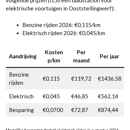
volgende prijzen (i.c.m een laadstation voor
elektrische voortuigen in Ooststellingwerf):
Benzine rijden 2026: €0,115/km
Elektrisch rijden 2026: €0,045/km
Kosten
Per
Aandrijving
Per jaar
p/km
maand
Benzine
€0,115
€119,72
€1436,58
rijden
Elektrisch
€0,045
€46,85
€562,14
Besparing
€0,0700
€72,87
€874,44
Mogelijke besparing dankzij elektrisch rijden in augustus 2026.