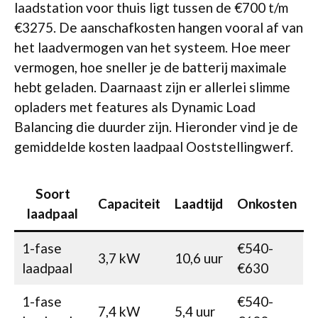
laadstation voor thuis ligt tussen de €700 t/m
€3275. De aanschafkosten hangen vooral af van
het laadvermogen van het systeem. Hoe meer
vermogen, hoe sneller je de batterij maximale
hebt geladen. Daarnaast zijn er allerlei slimme
opladers met features als Dynamic Load
Balancing die duurder zijn. Hieronder vind je de
gemiddelde kosten laadpaal Ooststellingwerf.
Soort
Capaciteit
Laadtijd
Onkosten
laadpaal
1-fase
€540-
3,7 kW
10,6 uur
laadpaal
€630
1-fase
€540-
7,4 kW
5,4 uur