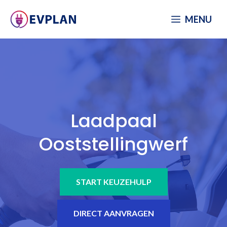
Spring
MENU
naar
inhoud
Laadpaal
Ooststellingwerf
START KEUZEHULP
DIRECT AANVRAGEN