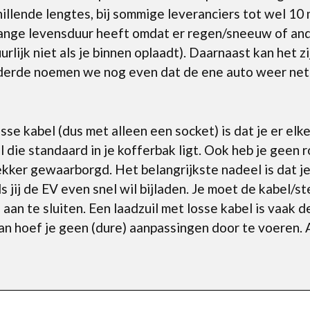
chillende lengtes, bij sommige leveranciers tot wel 10 
lange levensduur heeft omdat er regen/sneeuw of and
rlijk niet als je binnen oplaadt). Daarnaast kan het zi
n derde noemen we nog even dat de ene auto weer net
se kabel (dus met alleen een socket) is dat je er elk
l die standaard in je kofferbak ligt. Ook heb je gee
tekker gewaarborgd. Het belangrijkste nadeel is dat j
 jij de EV even snel wil bijladen. Je moet de kabel/st
aan te sluiten. Een laadzuil met losse kabel is vaak 
an hoef je geen (dure) aanpassingen door te voeren. 