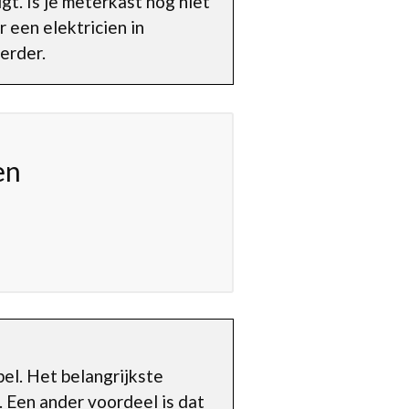
gt. Is je meterkast nog niet
 een elektricien in
erder.
en
bel. Het belangrijkste
. Een ander voordeel is dat