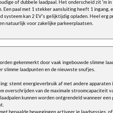
voudige of dubbele laadpaal. Het onderscheid zit ‘m i
Een paal met 1 stekker aansluiting heeft 1 ingang, 
d systeem kan 2 EV’s gelijktijdig opladen. Heel erg p
n natuurlijk voor zakelijke parkeerplaatsen.
rden gekenmerkt door vaak ingebouwde slimme laadf
er slimme laadpunten en de nieuwste snufjes.
ng: stemt energieverbruik af met andere apparaten i
m overschrijden van de maximale stroomcapaciteit v
 laadpalen kunnen worden ontgrendeld wanneer een 
t.
et bepaalde bewegingen activeer je laadsessies, of s