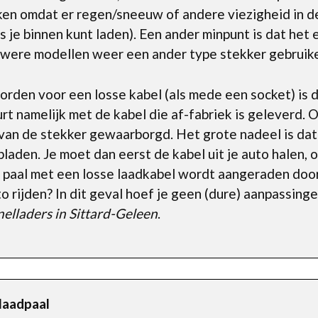
en omdat er regen/sneeuw of andere viezigheid in d
als je binnen kunt laden). Een ander minpunt is dat he
ieuwere modellen weer een ander type stekker gebruik
den voor een losse kabel (als mede een socket) is d
t namelijk met de kabel die af-fabriek is geleverd. 
 van de stekker gewaarborgd. Het grote nadeel is dat 
opladen. Je moet dan eerst de kabel uit je auto halen,
n paal met een losse laadkabel wordt aangeraden doo
o rijden? In dit geval hoef je geen (dure) aanpassing
nelladers in Sittard-Geleen
.
 laadpaal