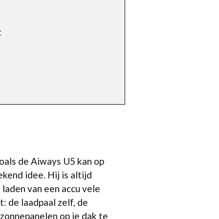
t
 zoals de Aiways U5 kan op
nd idee. Hij is altijd
t laden van een accu vele
: de laadpaal zelf, de
 zonnepanelen op je dak te