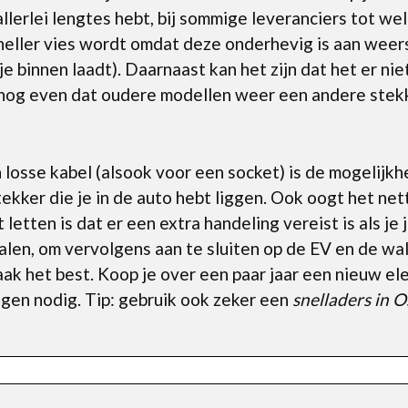
allerlei lengtes hebt, bij sommige leveranciers tot w
sneller vies wordt omdat deze onderhevig is aan wee
s je binnen laadt). Daarnaast kan het zijn dat het er n
 nog even dat oudere modellen weer een andere stek
losse kabel (alsook voor een socket) is de mogelijkh
tekker die je in de auto hebt liggen. Ook oogt het ne
letten is dat er een extra handeling vereist is als je
 halen, om vervolgens aan te sluiten op de EV en de wa
aak het best. Koop je over een paar jaar een nieuw ele
ngen nodig. Tip: gebruik ook zeker een
snelladers in 