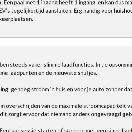
n. Een paal met 1 ingang heeft 1 ingang, en kan dus m
EV’s tegelijkertijd aansluiten. Erg handig voor huish
rkeerplaatsen.
ben steeds vaker slimme laadfuncties. In de opsomm
slimme laadpunten en de nieuwste snufjes.
ng: genoeg stroom in huis en voor je auto zonder da
m overschrijden van de maximale stroomcapaciteit v
 dit zorgt ervoor dat niemand anders ongevraagd geb
en laadsessie starten of stoppen met een simpel ge