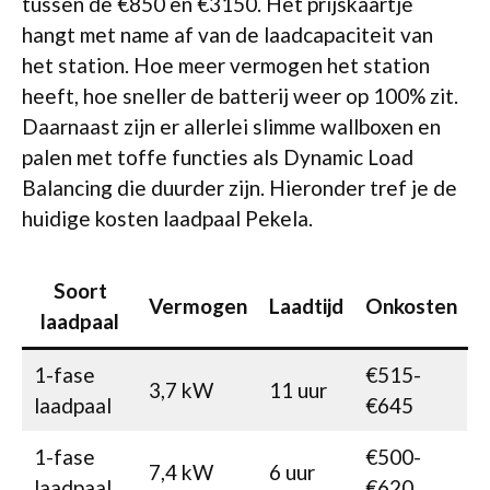
tussen de €850 en €3150. Het prijskaartje
hangt met name af van de laadcapaciteit van
het station. Hoe meer vermogen het station
heeft, hoe sneller de batterij weer op 100% zit.
Daarnaast zijn er allerlei slimme wallboxen en
palen met toffe functies als Dynamic Load
Balancing die duurder zijn. Hieronder tref je de
huidige kosten laadpaal Pekela.
Soort
Vermogen
Laadtijd
Onkosten
laadpaal
1-fase
€515-
3,7 kW
11 uur
laadpaal
€645
1-fase
€500-
7,4 kW
6 uur
laadpaal
€620