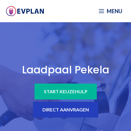
Spring
MENU
naar
inhoud
Laadpaal Pekela
START KEUZEHULP
DIRECT AANVRAGEN