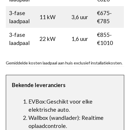
3-fase
€675-
11 kW
3,6 uur
laadpaal
€785
3-fase
€855-
22 kW
1,6 uur
laadpaal
€1010
Gemiddelde kosten laadpaal aan huis exclusief installatiekosten.
Bekende leveranciers
EVBox:Geschikt voor elke
elektrische auto.
Wallbox (wandlader): Realtime
oplaadcontrole.