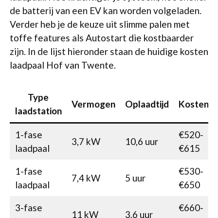
de batterij van een EV kan worden volgeladen.
Verder heb je de keuze uit slimme palen met
toffe features als Autostart die kostbaarder
zijn. In de lijst hieronder staan de huidige kosten
laadpaal Hof van Twente.
Type
Vermogen
Oplaadtijd
Kosten
laadstation
1-fase
€520-
3,7 kW
10,6 uur
laadpaal
€615
1-fase
€530-
7,4 kW
5 uur
laadpaal
€650
3-fase
€660-
11 kW
3,6 uur