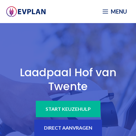
Spring
MENU
naar
inhoud
Laadpaal Hof van
Twente
START KEUZEHULP
DIRECT AANVRAGEN