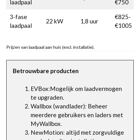
laadpaal
€750
3-fase
€825-
22 kW
1,8 uur
laadpaal
€1005
Prijzen van laadpaal aan huis (excl. installatie).
Betrouwbare producten
EVBox:Mogelijk om laadvermogen
te upgraden.
Wallbox (wandlader): Beheer
meerdere gebruikers en laders met
MyWallbox.
NewMotion: altijd met zorgvuldige