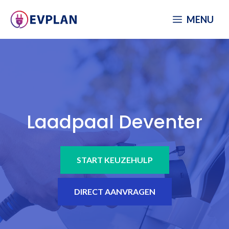
Spring
MENU
naar
inhoud
Laadpaal Deventer
START KEUZEHULP
DIRECT AANVRAGEN