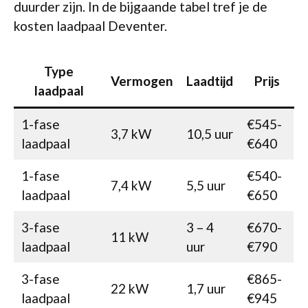
duurder zijn. In de bijgaande tabel tref je de
kosten laadpaal Deventer.
Type
Vermogen
Laadtijd
Prijs
laadpaal
1-fase
€545-
3,7 kW
10,5 uur
laadpaal
€640
1-fase
€540-
7,4 kW
5,5 uur
laadpaal
€650
3-fase
3 – 4
€670-
11 kW
laadpaal
uur
€790
3-fase
€865-
22 kW
1,7 uur
laadpaal
€945