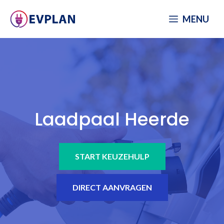
Spring
MENU
naar
inhoud
Laadpaal Heerde
START KEUZEHULP
DIRECT AANVRAGEN