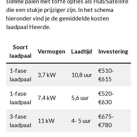
slimme palen met toffe opties als Hub/Satellite
die een stukje prijziger zijn. In het schema
hieronder vind je de gemiddelde kosten
laadpaal Heerde.
Soort
Vermogen
Laadtijd
Investering
laadpaal
1-fase
€510-
3,7 kW
10,8 uur
laadpaal
€615
1-fase
€520-
7,4 kW
5,6 uur
laadpaal
€630
3-fase
€675-
11 kW
4- 5 uur
laadpaal
€780