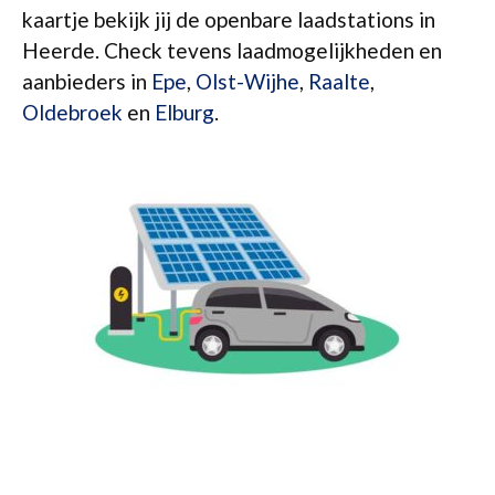
kaartje bekijk jij de openbare laadstations in
Heerde. Check tevens laadmogelijkheden en
aanbieders in
Epe
,
Olst-Wijhe
,
Raalte
,
Oldebroek
en
Elburg
.