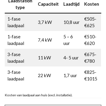
Laadstation
Capaciteit
Laadtijd
Kosten
type
1-fase
€505-
3,7 kW
10,8 uur
laadpaal
€625
1-fase
5 – 6
€510-
7,4 kW
laadpaal
uur
€620
3-fase
€675-
11 kW
4- 5 uur
laadpaal
€780
3-fase
€825-
22 kW
1,7 uur
laadpaal
€1015
Kosten van laadpaal aan huis (excl. installatie).