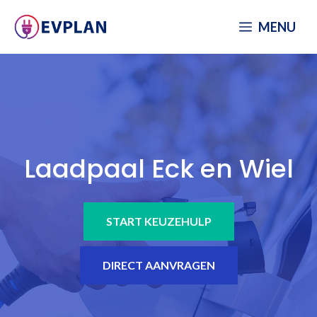
Spring
MENU
naar
inhoud
Laadpaal Eck en Wiel
START KEUZEHULP
DIRECT AANVRAGEN