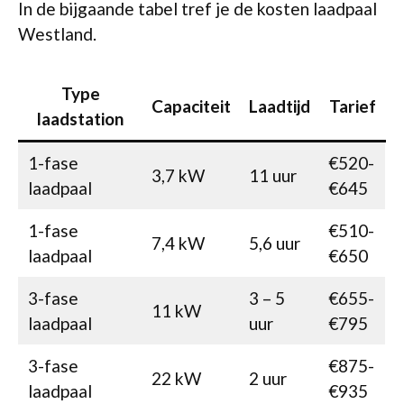
In de bijgaande tabel tref je de kosten laadpaal
Westland.
Type
Capaciteit
Laadtijd
Tarief
laadstation
1-fase
€520-
3,7 kW
11 uur
laadpaal
€645
1-fase
€510-
7,4 kW
5,6 uur
laadpaal
€650
3-fase
3 – 5
€655-
11 kW
laadpaal
uur
€795
3-fase
€875-
22 kW
2 uur
laadpaal
€935