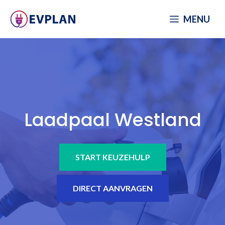
Spring
MENU
naar
inhoud
Laadpaal Westland
START KEUZEHULP
DIRECT AANVRAGEN