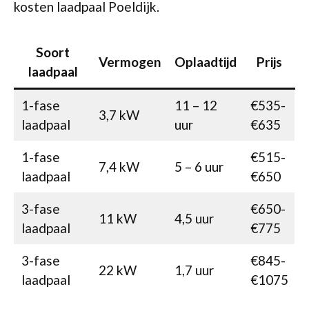
kosten laadpaal Poeldijk.
Soort
Vermogen
Oplaadtijd
Prijs
laadpaal
1-fase
11 – 12
€535-
3,7 kW
laadpaal
uur
€635
1-fase
€515-
7,4 kW
5 – 6 uur
laadpaal
€650
3-fase
€650-
11 kW
4,5 uur
laadpaal
€775
3-fase
€845-
22 kW
1,7 uur
laadpaal
€1075