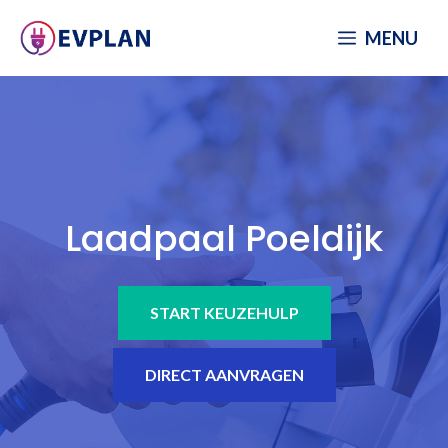
Spring
MENU
naar
inhoud
Laadpaal Poeldijk
START KEUZEHULP
DIRECT AANVRAGEN