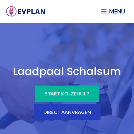
Spring
MENU
naar
inhoud
Laadpaal Schalsum
START KEUZEHULP
DIRECT AANVRAGEN