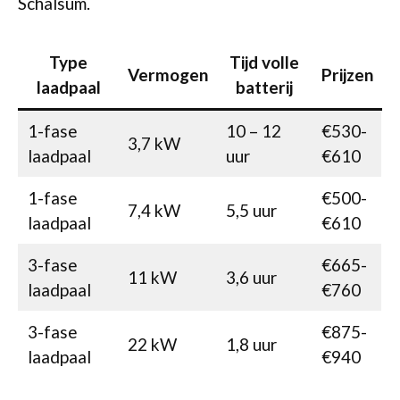
Schalsum.
Type
Tijd volle
Vermogen
Prijzen
laadpaal
batterij
1-fase
10 – 12
€530-
3,7 kW
laadpaal
uur
€610
1-fase
€500-
7,4 kW
5,5 uur
laadpaal
€610
3-fase
€665-
11 kW
3,6 uur
laadpaal
€760
3-fase
€875-
22 kW
1,8 uur
laadpaal
€940