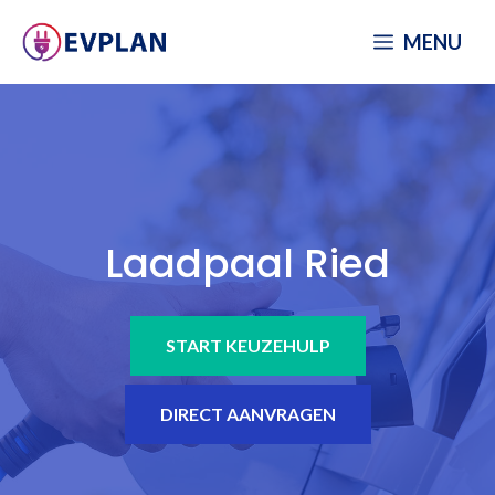
Spring
MENU
naar
inhoud
Laadpaal Ried
START KEUZEHULP
DIRECT AANVRAGEN