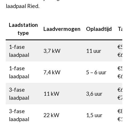
laadpaal Ried.
Laadstation
Laadvermogen
Oplaadtijd
Tari
type
1-fase
€50
3,7 kW
11 uur
laadpaal
€62
1-fase
€54
7,4 kW
5 – 6 uur
laadpaal
€65
3-fase
€67
11 kW
3,6 uur
laadpaal
€76
3-fase
€85
22 kW
1,5 uur
laadpaal
€10