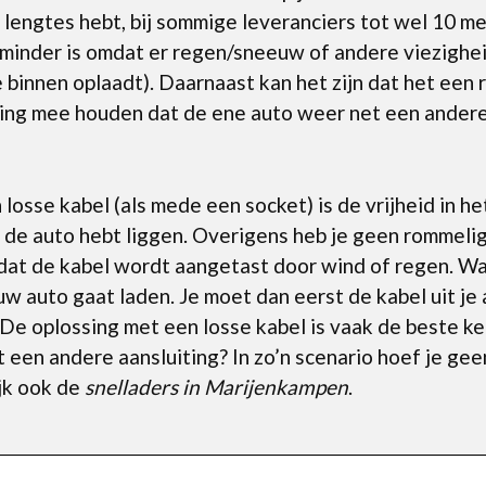
i lengtes hebt, bij sommige leveranciers tot wel 10 me
minder is omdat er regen/sneeuw of andere viezighei
je binnen oplaadt). Daarnaast kan het zijn dat het ee
ing mee houden dat de ene auto weer net een andere
osse kabel (als mede een socket) is de vrijheid in he
in de auto hebt liggen. Overigens heb je geen rommel
dat de kabel wordt aangetast door wind of regen. Waa
jouw auto gaat laden. Je moet dan eerst de kabel uit je
De oplossing met een losse kabel is vaak de beste keu
 een andere aansluiting? In zo’n scenario hoef je ge
ijk ook de
snelladers in Marijenkampen
.