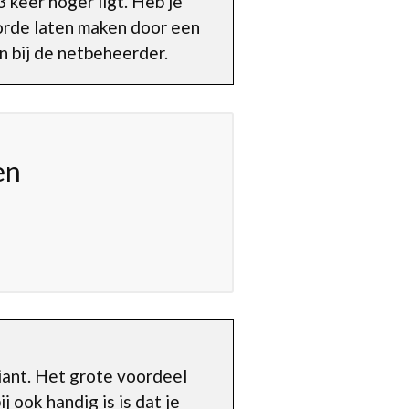
 keer hoger ligt. Heb je
 orde laten maken door een
n bij de netbeheerder.
en
riant. Het grote voordeel
j ook handig is is dat je