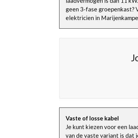
laadvermogen is dan 11 kW. 
geen 3-fase groepenkast? V
elektricien in Marijenkampe
J
Vaste of losse kabel
Je kunt kiezen voor een laa
van de vaste variant is dat j