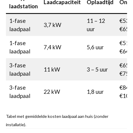
Laadcapaciteit
Oplaadtijd
Onko
laadstation
1-fase
11 – 12
€535
3,7 kW
laadpaal
uur
€650
1-fase
€510
7,4 kW
5,6 uur
laadpaal
€645
3-fase
€655
11 kW
3 – 5 uur
laadpaal
€750
3-fase
€845
22 kW
1,8 uur
laadpaal
€105
Tabel met gemiddelde kosten laadpaal aan huis (zonder
installatie).