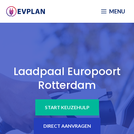
Spring
MENU
naar
inhoud
Laadpaal Europoort
Rotterdam
START KEUZEHULP
DIRECT AANVRAGEN