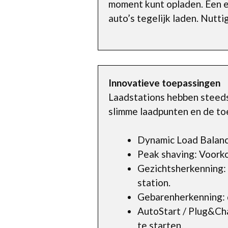
moment kunt opladen. Een en
auto’s tegelijk laden. Nutti
Innovatieve toepassingen
Laadstations hebben steeds 
slimme laadpunten en de to
Dynamic Load Balanc
Peak shaving: Voorko
Gezichtsherkenning:
station.
Gebarenherkenning: d
AutoStart / Plug&Cha
te starten.