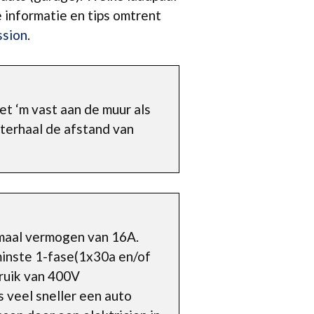
e informatie en tips omtrent
ssion
.
t ‘m vast aan de muur als
hterhaal de afstand van
imaal vermogen van 16A.
minste 1-fase(1x30a en/of
bruik van 400V
 veel sneller een auto