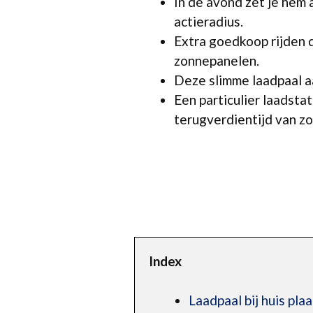
In de avond zet je hem 
actieradius.
Extra goedkoop rijden 
zonnepanelen.
Deze slimme laadpaal aa
Een particulier laadst
terugverdientijd van zo’
Index
Laadpaal bij huis pla