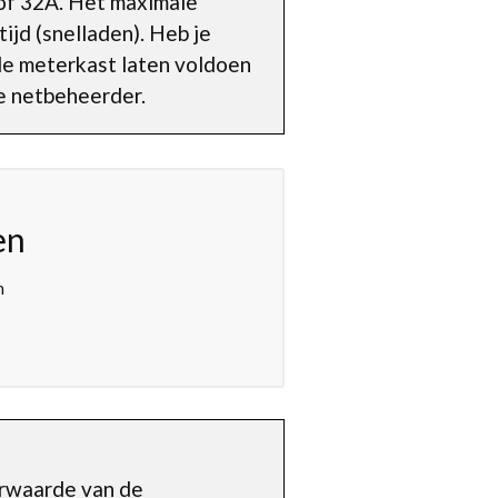
of 32A. Het maximale
ijd (snelladen). Heb je
 de meterkast laten voldoen
de netbeheerder.
en
n
erwaarde van de