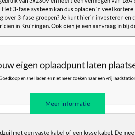
gebruik van 3x230V en heeft een vermogen van 16A 
Het 3-fase systeem kan dus opladen in veel kortere t
ng over 3-fase groepen? Je kunt hierin investeren en
icien in Kruiningen. Ook dien je een aanvraag in bij 
ouw eigen oplaadpunt laten plaats
Goedkoop en snel laden en niet meer zoeken naar een vrij laadstatio
Meer informatie
adzuil met een vaste kabel of een losse kabel. De me