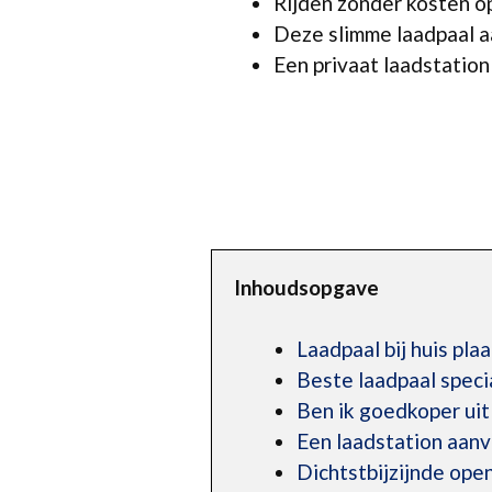
Rijden zonder kosten o
Deze slimme laadpaal aa
Een privaat laadstation 
Inhoudsopgave
Laadpaal bij huis pla
Beste laadpaal speci
Ben ik goedkoper uit
Een laadstation aan
Dichtstbijzijnde op