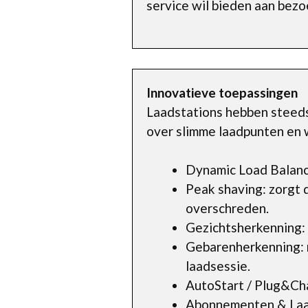
service wil bieden aan bezo
Innovatieve toepassingen
Laadstations hebben steeds 
over slimme laadpunten en w
Dynamic Load Balanci
Peak shaving: zorgt 
overschreden.
Gezichtsherkenning: e
Gebarenherkenning: m
laadsessie.
AutoStart / Plug&Cha
Abonnementen & Laad