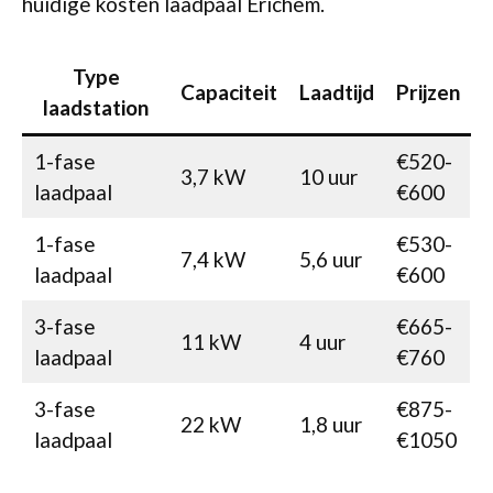
huidige kosten laadpaal Erichem.
Type
Capaciteit
Laadtijd
Prijzen
laadstation
1-fase
€520-
3,7 kW
10 uur
laadpaal
€600
1-fase
€530-
7,4 kW
5,6 uur
laadpaal
€600
3-fase
€665-
11 kW
4 uur
laadpaal
€760
3-fase
€875-
22 kW
1,8 uur
laadpaal
€1050