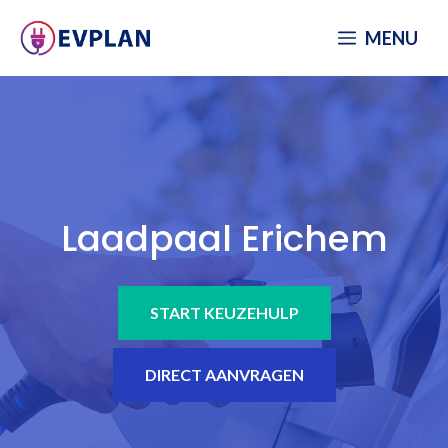
Spring
MENU
naar
inhoud
Laadpaal Erichem
START KEUZEHULP
DIRECT AANVRAGEN