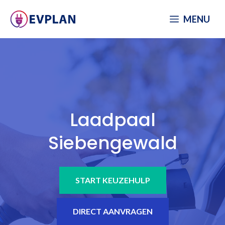
Spring
MENU
naar
inhoud
Laadpaal
Siebengewald
START KEUZEHULP
DIRECT AANVRAGEN