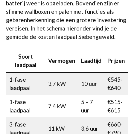
batterij weer is opgeladen. Bovendien zijn er
slimme wallboxen en palen met functies als
gebarenherkenning die een grotere investering
vereisen. In het schema hieronder vind je de
gemiddelde kosten laadpaal Siebengewald.
Soort
Vermogen
Laadtijd
Prijzen
laadpaal
1-fase
€545-
3,7 kW
10 uur
laadpaal
€640
1-fase
5 – 7
€515-
7,4 kW
laadpaal
uur
€615
3-fase
€660-
11 kW
3,6 uur
laadpaal
€790