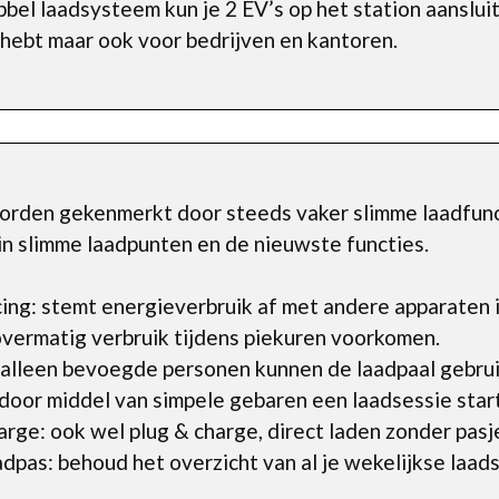
bel laadsysteem kun je 2 EV’s op het station aansluit
t hebt maar ook voor bedrijven en kantoren.
rden gekenmerkt door steeds vaker slimme laadfunct
t in slimme laadpunten en de nieuwste functies.
ng: stemt energieverbruik af met andere apparaten i
overmatig verbruik tijdens piekuren voorkomen.
 alleen bevoegde personen kunnen de laadpaal gebrui
oor middel van simpele gebaren een laadsessie star
rge: ook wel plug & charge, direct laden zonder pasj
as: behoud het overzicht van al je wekelijkse laads