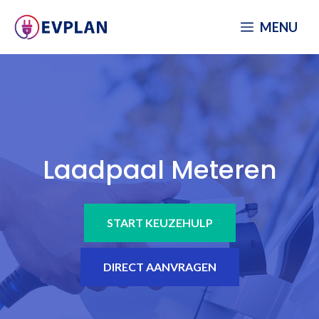
Spring
MENU
naar
inhoud
Laadpaal Meteren
START KEUZEHULP
DIRECT AANVRAGEN