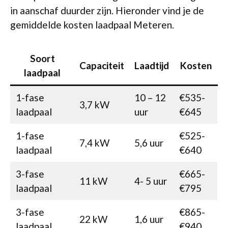
in aanschaf duurder zijn. Hieronder vind je de
gemiddelde kosten laadpaal Meteren.
Soort
Capaciteit
Laadtijd
Kosten
laadpaal
1-fase
10 – 12
€535-
3,7 kW
laadpaal
uur
€645
1-fase
€525-
7,4 kW
5,6 uur
laadpaal
€640
3-fase
€665-
11 kW
4- 5 uur
laadpaal
€795
3-fase
€865-
22 kW
1,6 uur
laadpaal
€940