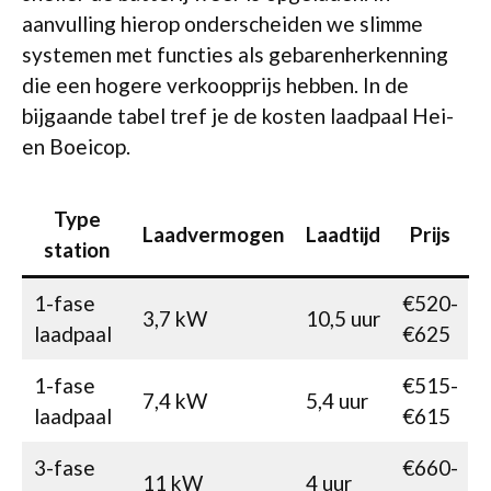
aanvulling hierop onderscheiden we slimme
systemen met functies als gebarenherkenning
die een hogere verkoopprijs hebben. In de
bijgaande tabel tref je de kosten laadpaal Hei-
en Boeicop.
Type
Laadvermogen
Laadtijd
Prijs
station
1-fase
€520-
3,7 kW
10,5 uur
laadpaal
€625
1-fase
€515-
7,4 kW
5,4 uur
laadpaal
€615
3-fase
€660-
11 kW
4 uur