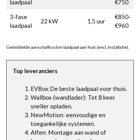
laadpaal
€750
3-fase
€850-
22 kW
1,5 uur
laadpaal
€960
Gemiddelde aanschafkosten laadpaal aan huis (excl. installatie).
Top leveranciers
EVBox:De beste laadpaal voor thuis.
Wallbox (wandlader): Tot 8 keer
sneller opladen.
NewMotion: eenvoudige en
toegankelijke systemen.
Alfen: Montage aan wand of