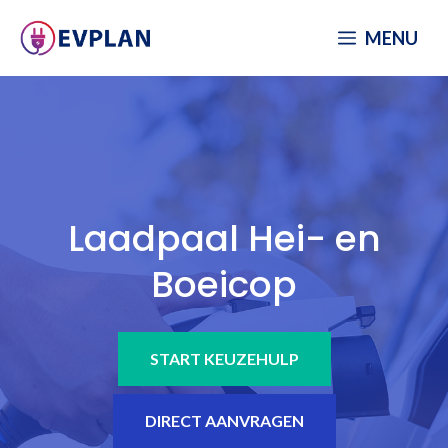
Spring
MENU
naar
inhoud
Laadpaal Hei- en
Boeicop
START KEUZEHULP
DIRECT AANVRAGEN