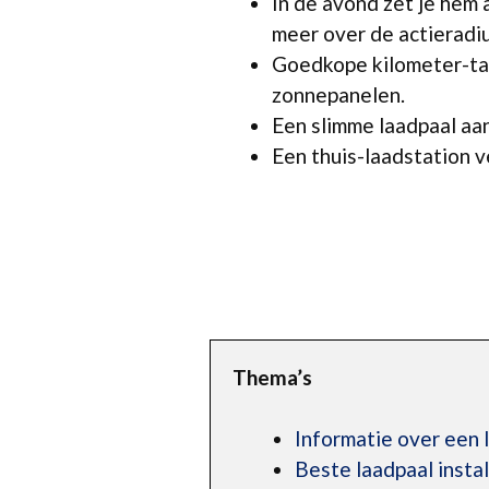
In de avond zet je hem 
meer over de actieradiu
Goedkope kilometer-tar
zonnepanelen.
Een slimme laadpaal aan
Een thuis-laadstation ve
Thema’s
Informatie over een 
Beste laadpaal insta