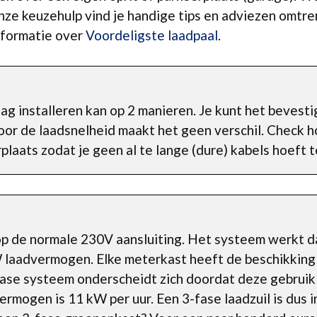
onze keuzehulp vind je handige tips en adviezen omtren
nformatie over
Voordeligste laadpaal
.
ag installeren kan op 2 manieren. Je kunt het bevest
oor de laadsnelheid maakt het geen verschil. Check h
plaats zodat je geen al te lange (dure) kabels hoeft t
 op de normale 230V aansluiting. Het systeem werkt d
W laadvermogen. Elke meterkast heeft de beschikking
-fase systeem onderscheidt zich doordat deze gebrui
rmogen is 11 kW per uur. Een 3-fase laadzuil is dus i