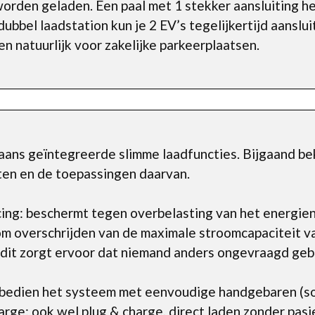
rden geladen. Een paal met 1 stekker aansluiting he
ubbel laadstation kun je 2 EV’s tegelijkertijd aanslu
n natuurlijk voor zakelijke parkeerplaatsen.
ns geïntegreerde slimme laadfuncties. Bijgaand beki
en en de toepassingen daarvan.
ing: beschermt tegen overbelasting van het energie
m overschrijden van de maximale stroomcapaciteit v
 dit zorgt ervoor dat niemand anders ongevraagd geb
bedien het systeem met eenvoudige handgebaren (so
rge: ook wel plug & charge, direct laden zonder pasj