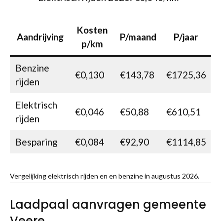
Kosten
Aandrijving
P/maand
P/jaar
p/km
Benzine
€0,130
€143,78
€1725,36
rijden
Elektrisch
€0,046
€50,88
€610,51
rijden
Besparing
€0,084
€92,90
€1114,85
Vergelijking elektrisch rijden en en benzine in augustus 2026.
Laadpaal aanvragen gemeente
Veere