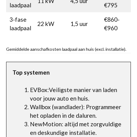
11 kW
4,5 uur
laadpaal
€795
3-fase
€860-
22 kW
1,5 uur
laadpaal
€960
Gemiddelde aanschafkosten laadpaal aan huis (excl. installatie).
Top systemen
EVBox:Veiligste manier van laden
voor jouw auto en huis.
Wallbox (wandlader): Programmeer
het opladen in de daluren.
NewMotion: altijd met zorgvuldige
en deskundige installatie.