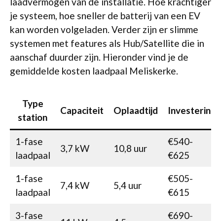
laadvermogen van de installatie. Hoe krachtiger
je systeem, hoe sneller de batterij van een EV
kan worden volgeladen. Verder zijn er slimme
systemen met features als Hub/Satellite die in
aanschaf duurder zijn. Hieronder vind je de
gemiddelde kosten laadpaal Meliskerke.
Type
Capaciteit
Oplaadtijd
Investering
station
1-fase
€540-
3,7 kW
10,8 uur
laadpaal
€625
1-fase
€505-
7,4 kW
5,4 uur
laadpaal
€615
3-fase
€690-