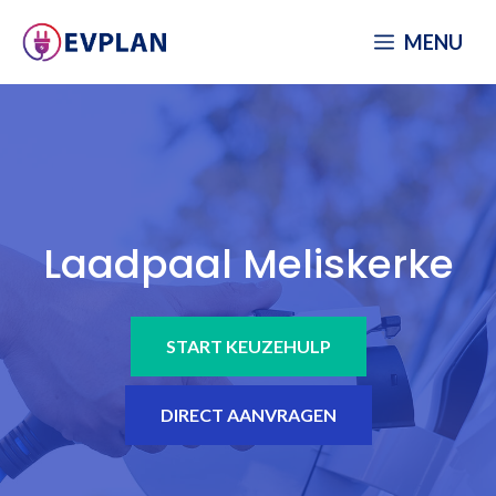
Spring
MENU
naar
inhoud
Laadpaal Meliskerke
START KEUZEHULP
DIRECT AANVRAGEN