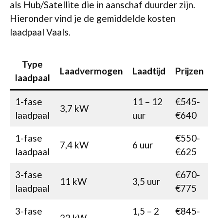
als Hub/Satellite die in aanschaf duurder zijn.
Hieronder vind je de gemiddelde kosten
laadpaal Vaals.
Type
Laadvermogen
Laadtijd
Prijzen
laadpaal
1-fase
11 – 12
€545-
3,7 kW
laadpaal
uur
€640
1-fase
€550-
7,4 kW
6 uur
laadpaal
€625
3-fase
€670-
11 kW
3,5 uur
laadpaal
€775
3-fase
1,5 – 2
€845-
22 kW