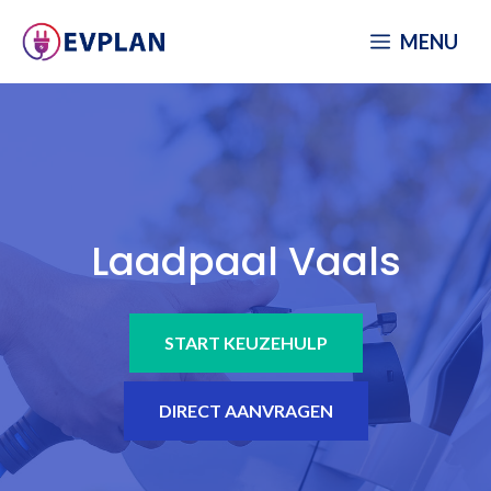
Spring
MENU
naar
inhoud
Laadpaal Vaals
START KEUZEHULP
DIRECT AANVRAGEN