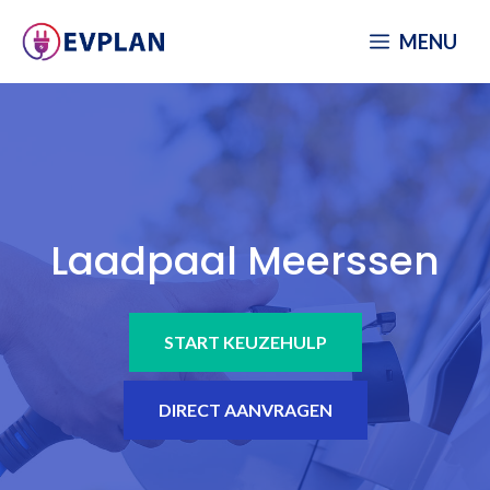
Spring
MENU
naar
inhoud
Laadpaal Meerssen
START KEUZEHULP
DIRECT AANVRAGEN