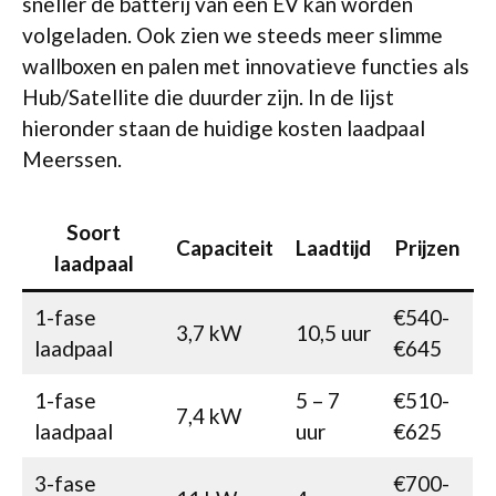
sneller de batterij van een EV kan worden
volgeladen. Ook zien we steeds meer slimme
wallboxen en palen met innovatieve functies als
Hub/Satellite die duurder zijn. In de lijst
hieronder staan de huidige kosten laadpaal
Meerssen.
Soort
Capaciteit
Laadtijd
Prijzen
laadpaal
1-fase
€540-
3,7 kW
10,5 uur
laadpaal
€645
1-fase
5 – 7
€510-
7,4 kW
laadpaal
uur
€625
3-fase
€700-