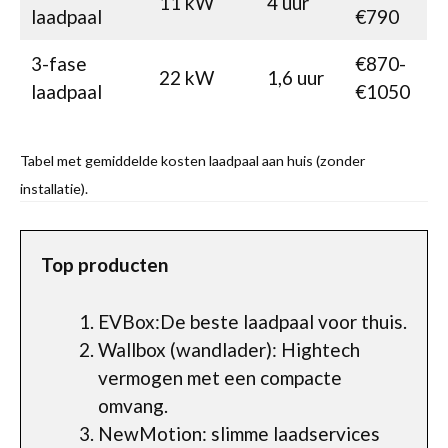
11 kW
4 uur
laadpaal
€790
3-fase
€870-
22 kW
1,6 uur
laadpaal
€1050
Tabel met gemiddelde kosten laadpaal aan huis (zonder
installatie).
Top producten
EVBox:De beste laadpaal voor thuis.
Wallbox (wandlader): Hightech
vermogen met een compacte
omvang.
NewMotion: slimme laadservices