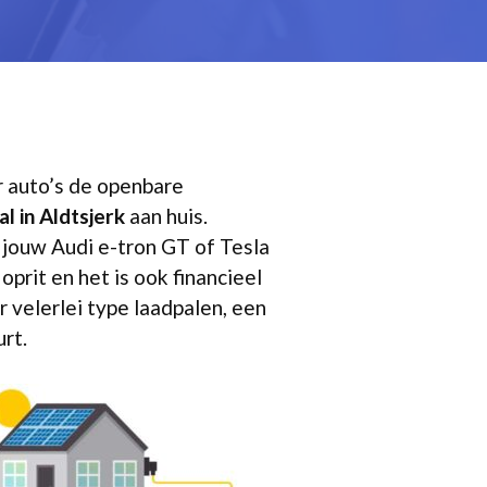
er auto’s de openbare
l in Aldtsjerk
aan huis.
 jouw Audi e-tron GT of Tesla
prit en het is ook financieel
 velerlei type laadpalen, een
urt.