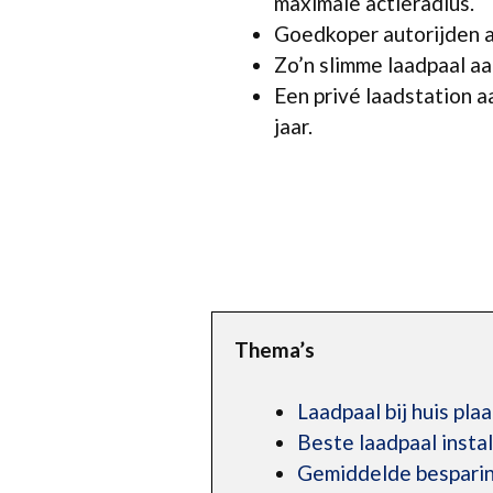
maximale actieradius.
Goedkoper autorijden a
Zo’n slimme laadpaal aan
Een privé laadstation a
jaar.
Thema’s
Laadpaal bij huis pla
Beste laadpaal insta
Gemiddelde besparing