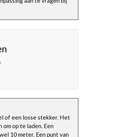
npassing aan te vragen bij
en
n
l of een losse stekker. Het
n om op te laden. Een
 wel 10 meter. Een punt van