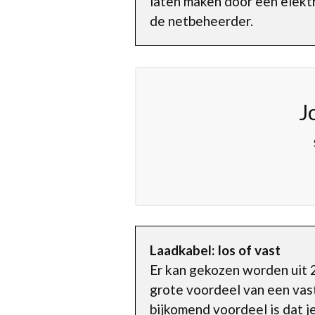
laten maken door een elektr
de netbeheerder.
J
Laadkabel: los of vast
Er kan gekozen worden uit 2
grote voordeel van een vast
bijkomend voordeel is dat j