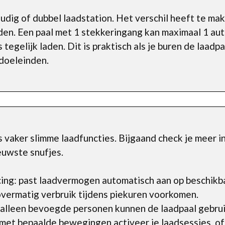
voudig of dubbel laadstation. Het verschil heeft te m
en. Een paal met 1 stekkeringang kan maximaal 1 auto
 tegelijk laden. Dit is praktisch als je buren de laadp
 doeleinden.
aker slimme laadfuncties. Bijgaand check je meer info
euwste snufjes.
ing: past laadvermogen automatisch aan op beschikb
overmatig verbruik tijdens piekuren voorkomen.
 alleen bevoegde personen kunnen de laadpaal gebrui
et bepaalde bewegingen activeer je laadsessies, of s