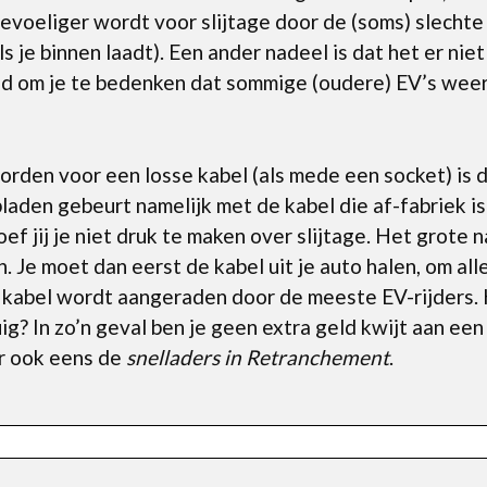
 gevoeliger wordt voor slijtage door de (soms) slech
als je binnen laadt). Een ander nadeel is dat het er ni
goed om je te bedenken dat sommige (oudere) EV’s wee
den voor een losse kabel (als mede een socket) is da
laden gebeurt namelijk met de kabel die af-fabriek is
hoef jij je niet druk te maken over slijtage. Het grote
n. Je moet dan eerst de kabel uit je auto halen, om all
 kabel wordt aangeraden door de meeste EV-rijders. K
ig? In zo’n geval ben je geen extra geld kwijt aan ee
er ook eens de
snelladers in Retranchement
.