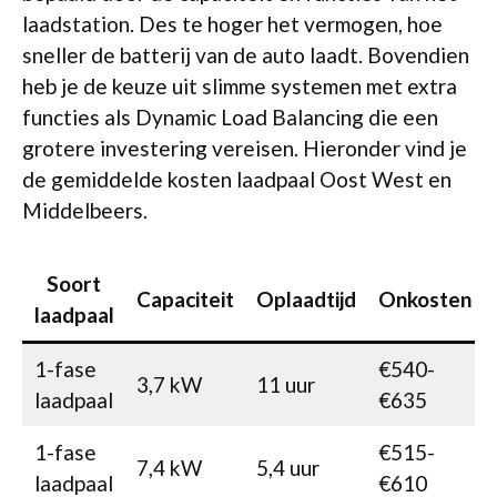
laadstation. Des te hoger het vermogen, hoe
sneller de batterij van de auto laadt. Bovendien
heb je de keuze uit slimme systemen met extra
functies als Dynamic Load Balancing die een
grotere investering vereisen. Hieronder vind je
de gemiddelde kosten laadpaal Oost West en
Middelbeers.
Soort
Capaciteit
Oplaadtijd
Onkosten
laadpaal
1-fase
€540-
3,7 kW
11 uur
laadpaal
€635
1-fase
€515-
7,4 kW
5,4 uur
laadpaal
€610