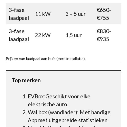
3-fase
€650-
11 kW
3 – 5 uur
laadpaal
€755
3-fase
€830-
22 kW
1,5 uur
laadpaal
€935
Prijzen van laadpaal aan huis (excl. installatie).
Top merken
EVBox:Geschikt voor elke
elektrische auto.
Wallbox (wandlader): Met handige
App met uitgebreide statistieken.