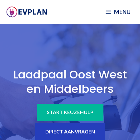
Spring
MENU
naar
inhoud
Laadpaal Oost West
en Middelbeers
START KEUZEHULP
DIRECT AANVRAGEN