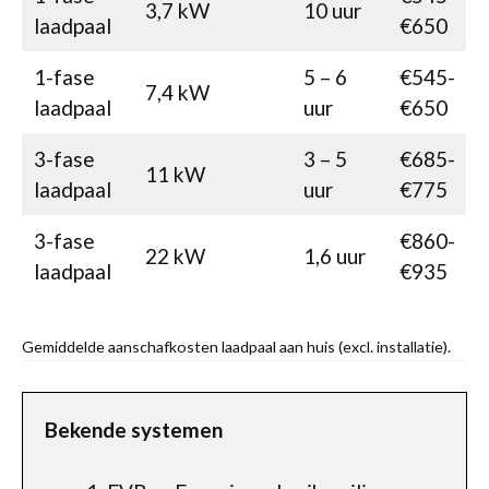
3,7 kW
10 uur
laadpaal
€650
1-fase
5 – 6
€545-
7,4 kW
laadpaal
uur
€650
3-fase
3 – 5
€685-
11 kW
laadpaal
uur
€775
3-fase
€860-
22 kW
1,6 uur
laadpaal
€935
Gemiddelde aanschafkosten laadpaal aan huis (excl. installatie).
Bekende systemen