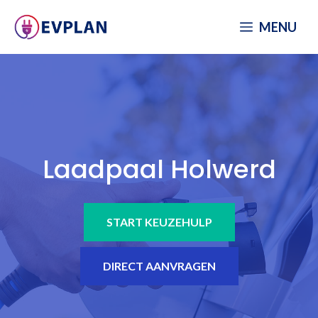
Spring
MENU
naar
inhoud
Laadpaal Holwerd
START KEUZEHULP
DIRECT AANVRAGEN