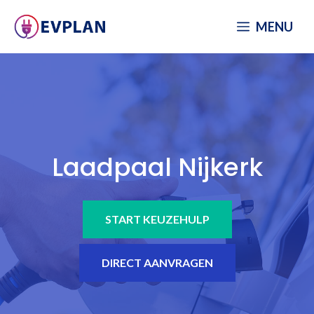
Spring
MENU
naar
inhoud
Laadpaal Nijkerk
START KEUZEHULP
DIRECT AANVRAGEN