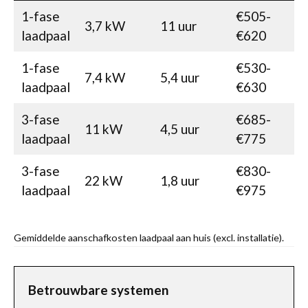
1-fase
€505-
3,7 kW
11 uur
laadpaal
€620
1-fase
€530-
7,4 kW
5,4 uur
laadpaal
€630
3-fase
€685-
11 kW
4,5 uur
laadpaal
€775
3-fase
€830-
22 kW
1,8 uur
laadpaal
€975
Gemiddelde aanschafkosten laadpaal aan huis (excl. installatie).
Betrouwbare systemen