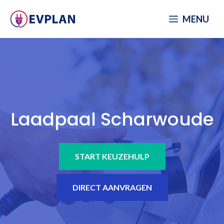
Spring
MENU
naar
inhoud
Laadpaal Scharwoude
START KEUZEHULP
DIRECT AANVRAGEN