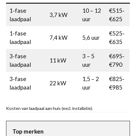
1-fase
10 – 12
€515-
3,7 kW
laadpaal
uur
€625
1-fase
€525-
7,4 kW
5,6 uur
laadpaal
€635
3-fase
3 – 5
€695-
11 kW
laadpaal
uur
€790
3-fase
1,5 – 2
€825-
22 kW
laadpaal
uur
€985
Kosten van laadpaal aan huis (excl. installatie).
Top merken