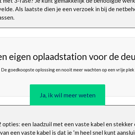
t met 3-fase? Je kunt gemakkelijk de benodigde wer
velde. Als laatste dien je een verzoek in bij de netb
assen.
en eigen oplaadstation voor de deu
De goedkoopste oplossing en nooit meer wachten op een vrije plek
Ja, ik wil meer weten
 opties: een laadzuil met een vaste kabel en stekker
an een vaste kabel is dat je ‘m heel snel kunt aanslu