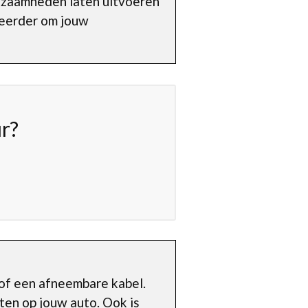
kzaamheden laten uitvoeren
eheerder om jouw
r?
 of een afneembare kabel.
iten op jouw auto. Ook is