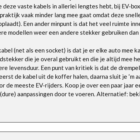
deze vaste kabels in allerlei lengtes hebt, bij EV-box
e praktijk vaak minder lang mee gaat omdat deze snell
 oplaadt). Een ander minpunt is dat het veel ruimte inn
dere modellen weer een andere stekker gebruiken dan
abel (net als een socket) is dat je er elke auto mee k
stekker die je overal gebruikt en die je altijd mee h
ere levensduur. Een punt van kritiek is dat de drempe
erst de kabel uit de koffer halen, daarna sluit je ‘m a
 de meeste EV-rijders. Koop je over een paar jaar e
(dure) aanpassingen door te voeren. Alternatief: bek