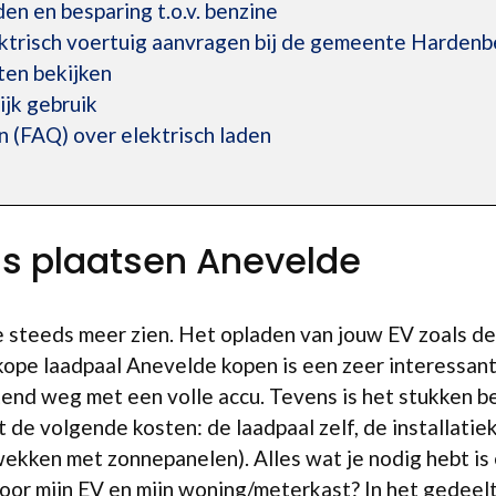
den en besparing t.o.v. benzine
ektrisch voertuig aanvragen bij de gemeente Hardenb
en bekijken
ijk gebruik
 (FAQ) over elektrisch laden
is plaatsen Anevelde
 we steeds meer zien. Het opladen van jouw EV zoals d
ope laadpaal Anevelde kopen is een zeer interessant
htend weg met een volle accu. Tevens is het stukken b
 de volgende kosten: de laadpaal zelf, de installatie
wekken met zonnepanelen). Alles wat je nodig hebt is 
voor mijn EV en mijn woning/meterkast? In het gedeel