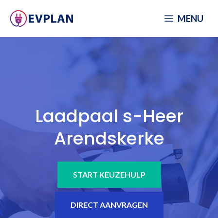
Spring
MENU
naar
inhoud
Laadpaal s-Heer
Arendskerke
START KEUZEHULP
DIRECT AANVRAGEN