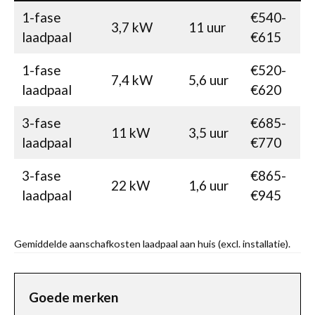
1-fase
€540-
3,7 kW
11 uur
laadpaal
€615
1-fase
€520-
7,4 kW
5,6 uur
laadpaal
€620
3-fase
€685-
11 kW
3,5 uur
laadpaal
€770
3-fase
€865-
22 kW
1,6 uur
laadpaal
€945
Gemiddelde aanschafkosten laadpaal aan huis (excl. installatie).
Goede merken