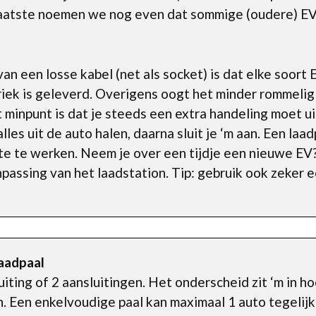
 laatste noemen we nog even dat sommige (oudere) E
van een losse kabel (net als socket) is dat elke soort
riek is geleverd. Overigens oogt het minder rommelig
 minpunt is dat je steeds een extra handeling moet ui
alles uit de auto halen, daarna sluit je ‘m aan. Een la
ste te werken. Neem je over een tijdje een nieuwe EV?
npassing van het laadstation. Tip: gebruik ook zeker 
laadpaal
uiting of 2 aansluitingen. Het onderscheid zit ‘m in h
 Een enkelvoudige paal kan maximaal 1 auto tegelijk