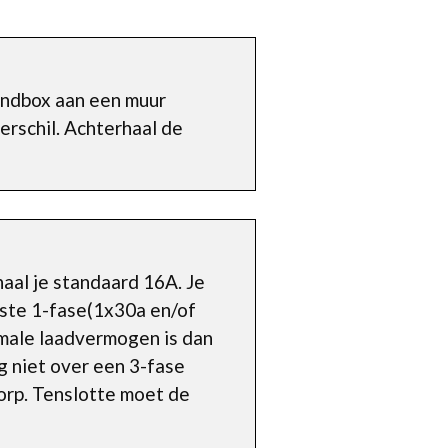
andbox aan een muur
rschil. Achterhaal de
aal je standaard 16A. Je
nste 1-fase(1x30a en/of
imale laadvermogen is dan
g niet over een 3-fase
dorp. Tenslotte moet de