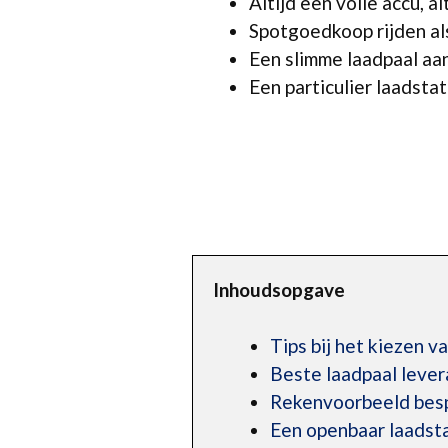
Altijd een volle accu, a
Spotgoedkoop rijden al
Een slimme laadpaal aan
Een particulier laadstati
Inhoudsopgave
Tips bij het kiezen v
Beste laadpaal leve
Rekenvoorbeeld bespa
Een openbaar laadst