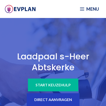
Spring
MENU
naar
inhoud
Laadpaal s-Heer
Abtskerke
START KEUZEHULP
DIRECT AANVRAGEN