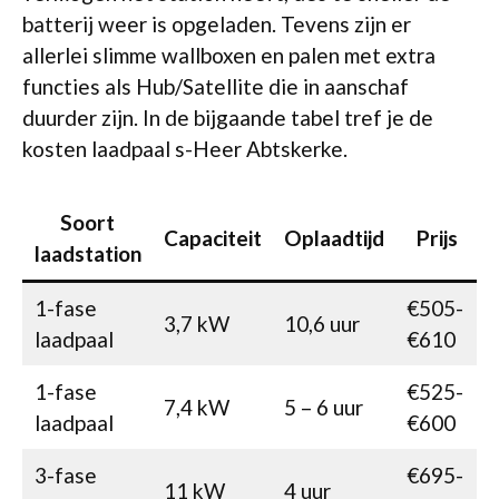
batterij weer is opgeladen. Tevens zijn er
allerlei slimme wallboxen en palen met extra
functies als Hub/Satellite die in aanschaf
duurder zijn. In de bijgaande tabel tref je de
kosten laadpaal s-Heer Abtskerke.
Soort
Capaciteit
Oplaadtijd
Prijs
laadstation
1-fase
€505-
3,7 kW
10,6 uur
laadpaal
€610
1-fase
€525-
7,4 kW
5 – 6 uur
laadpaal
€600
3-fase
€695-
11 kW
4 uur