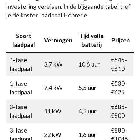
investering vereisen. In de bijgaande tabel tref
je de kosten laadpaal Hobrede.
Soort
Tijd volle
Vermogen
Prijzen
laadpaal
batterij
1-fase
€545-
3,7 kW
10,6 uur
laadpaal
€610
1-fase
€530-
7,4 kW
5,5 uur
laadpaal
€625
3-fase
€685-
11 kW
4,5 uur
laadpaal
€800
3-fase
€880-
22 kW
1,6 uur
laadpaal
€1045