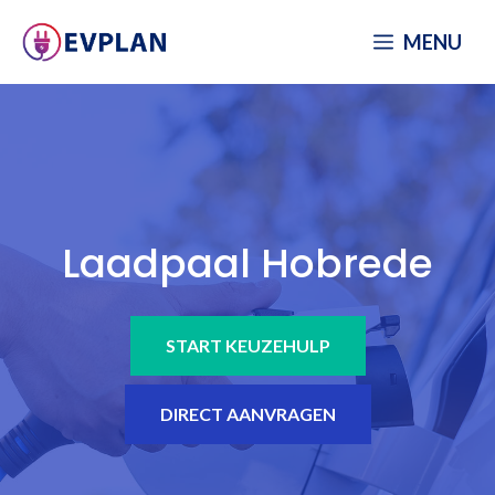
Spring
MENU
naar
inhoud
Laadpaal Hobrede
START KEUZEHULP
DIRECT AANVRAGEN