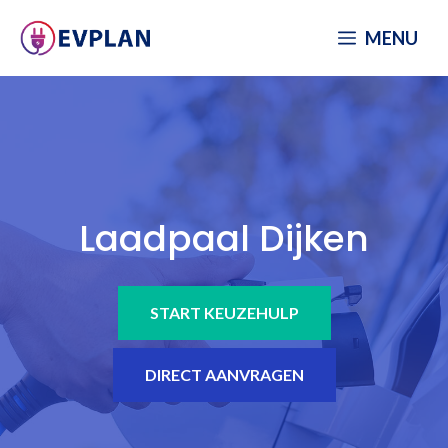
Spring
MENU
naar
inhoud
Laadpaal Dijken
START KEUZEHULP
DIRECT AANVRAGEN