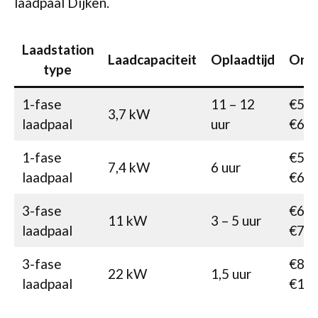
laadpaal Dijken.
Laadstation
Laadcapaciteit
Oplaadtijd
Onk
type
1-fase
11 – 12
€500
3,7 kW
laadpaal
uur
€64
1-fase
€515
7,4 kW
6 uur
laadpaal
€60
3-fase
€670
11 kW
3 – 5 uur
laadpaal
€75
3-fase
€830
22 kW
1,5 uur
laadpaal
€10