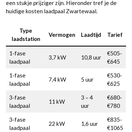
een stukje prijziger zijn. Hieronder tref je de
huidige kosten laadpaal Zwartewaal.
Type
Vermogen
Laadtijd
Tarief
laadstation
1-fase
€505-
3,7 kW
10,8 uur
laadpaal
€645
1-fase
€530-
7,4 kW
5 uur
laadpaal
€625
3-fase
3 – 4
€680-
11 kW
laadpaal
uur
€780
3-fase
€835-
22 kW
1,6 uur
laadpaal
€1065