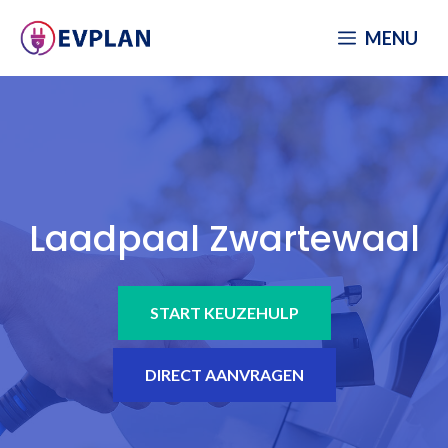
Spring
MENU
naar
inhoud
Laadpaal Zwartewaal
START KEUZEHULP
DIRECT AANVRAGEN