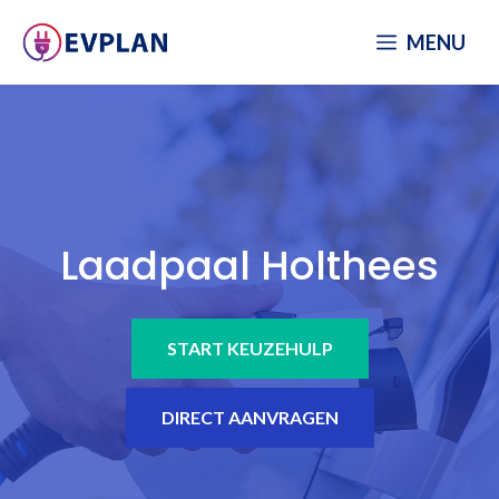
Spring
MENU
naar
inhoud
Laadpaal Holthees
START KEUZEHULP
DIRECT AANVRAGEN