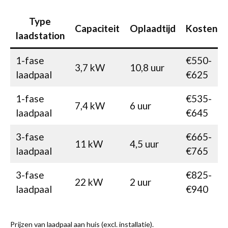
Type
Capaciteit
Oplaadtijd
Kosten
laadstation
1-fase
€550-
3,7 kW
10,8 uur
laadpaal
€625
1-fase
€535-
7,4 kW
6 uur
laadpaal
€645
3-fase
€665-
11 kW
4,5 uur
laadpaal
€765
3-fase
€825-
22 kW
2 uur
laadpaal
€940
Prijzen van laadpaal aan huis (excl. installatie).